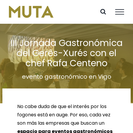
Saltar
al
contenido
III Jornada Gastronómica
del Gerês-Xurés con el
chef Rafa Centeno
evento gastronómico en Vigo
No cabe duda de que el interés por los
fogones está en auge. Por eso, cada vez
son más las empresas que buscan un
espacio para eventos gastronómicos