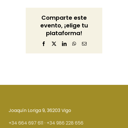
Comparte este
evento, ¡elige tu
plataforma!
Facebook
X
LinkedIn
WhatsApp
Correo
electrónico
Joaquín Loriga 9, 36203 Vigo
+34 664 697 611
·
+34 986 228 656