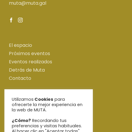
muta@muta.gal
El espacio
Próximos eventos
Eventos realizados
Detrás de Muta
Contacto
Utilizamos
Cookies
para
Aviso Legal
ofrecerte la mejor experiencia en
Política de privacidad
la web de MUTA.
Política de Cookies
¿Cómo?
Recordando tus
preferencias y visitas habituales.
Al hacer clic en "Aceptar todas",